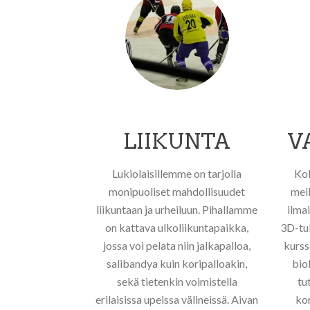
LIIKUNTA
V
Lukiolaisillemme on tarjolla
Kok
monipuoliset mahdollisuudet
meil
liikuntaan ja urheiluun. Pihallamme
ilmai
on kattava ulkoliikuntapaikka,
3D-tul
jossa voi pelata niin jalkapalloa,
kurss
salibandya kuin koripalloakin,
bio
sekä tietenkin voimistella
tu
erilaisissa upeissa välineissä. Aivan
ko