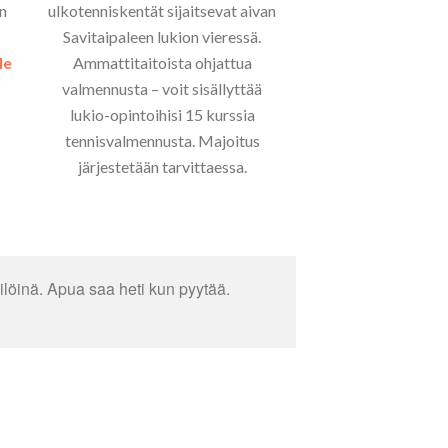
in
ulkotenniskentät sijaitsevat aivan
Savitaipaleen lukion vieressä.
le
Ammattitaitoista ohjattua
valmennusta – voit sisällyttää
lukio-opintoihisi 15 kurssia
tennisvalmennusta. Majoitus
järjestetään tarvittaessa.
ilöinä. Apua saa heti kun pyytää.