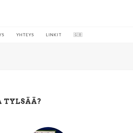
YS
YHTEYS
LINKIT
🇬🇧
A TYLSÄÄ?