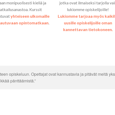
aan monipuolisesti kieliä ja
jotka ovat ilmaiseksi tarjolla va
atkailusanastoa. Kurssit
lukiomme opiskelijoille!
ntuvat
yhteiseen ulkomaille
Lukiomme tarjoaa myös kaikil
tautuvaan opintomatkaan
.
uusille opiskelijoille oman
kannettavan tietokoneen.
nteen opiskeluun. Opettajat ovat kannustavia ja pitävät meitä yks
lkkää pänttäämistä.”