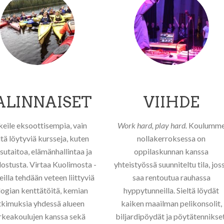
ALINNAISET
VIIHDE
eile eksoottisempia, vain
Work hard, play hard.
Koulumm
tä löytyviä kursseja, kuten
nollakerroksessa on
sutaitoa, elämänhallintaa ja
oppilaskunnan kanssa
ostusta. Virtaa Kuolimosta -
yhteistyössä suunniteltu tila, jos
eilla tehdään veteen liittyviä
saa rentoutua rauhassa
logian kenttätöitä, kemian
hyppytunneilla. Sieltä löydät
tkimuksia yhdessä alueen
kaiken maailman pelikonsolit,
rkeakoulujen kanssa sekä
biljardipöydät ja pöytätennikset