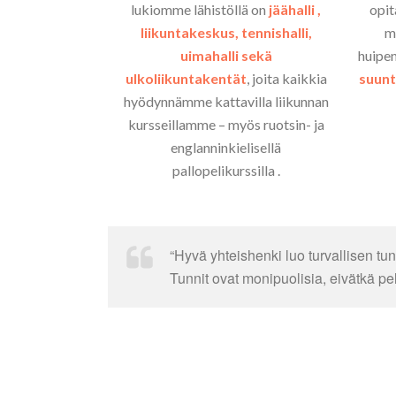
lukiomme lähistöllä on
jäähalli ,
opit
liikuntakeskus, tennishalli,
m
uimahalli sekä
huipe
ulkoliikuntakentät
, joita kaikkia
suun
hyödynnämme kattavilla liikunnan
kursseillamme – myös ruotsin- ja
englanninkielisellä
pallopelikurssilla .
“Hyvä yhteishenki luo turvallisen tu
Tunnit ovat monipuolisia, eivätkä pe