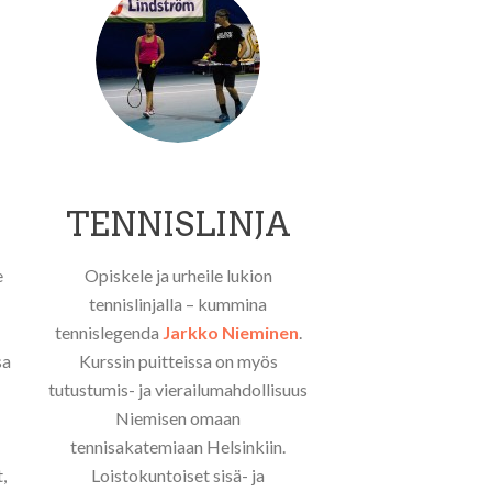
TENNISLINJA
e
Opiskele ja urheile lukion
tennislinjalla – kummina
tennislegenda
Jarkko Nieminen
.
sa
Kurssin puitteissa on myös
tutustumis- ja vierailumahdollisuus
Niemisen omaan
tennisakatemiaan Helsinkiin.
,
Loistokuntoiset sisä- ja