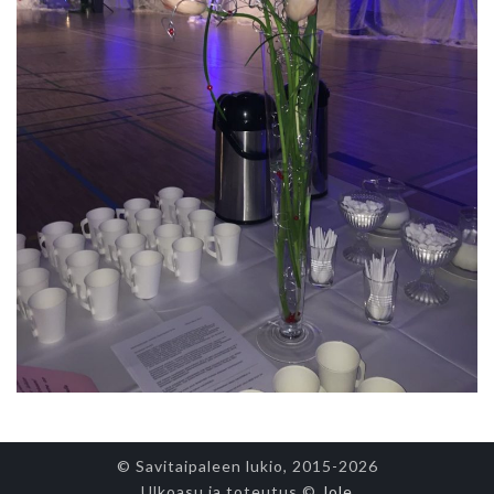
© Savitaipaleen lukio, 2015-
2026
Ulkoasu ja toteutus ©
Jole