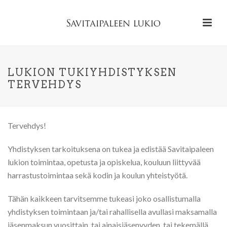
LUKION TUKIYHDISTYKSEN
TERVEHDYS
Tervehdys!
Yhdistyksen tarkoituksena on tukea ja edistää Savitaipaleen
lukion toimintaa, opetusta ja opiskelua, kouluun liittyvää
harrastustoimintaa sekä kodin ja koulun yhteistyötä.
Tähän kaikkeen tarvitsemme tukeasi joko osallistumalla
yhdistyksen toimintaan ja/tai rahallisella avullasi maksamalla
jäsenmaksun vuosittain, tai ainaisjäsenyyden, tai tekemällä